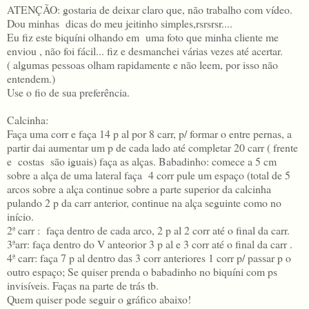
ATENÇÃO: gostaria de deixar claro que, não trabalho com vídeo.
Dou minhas dicas do meu jeitinho simples,rsrsrsr....
Eu fiz este biquíni olhando em uma foto que minha cliente me
enviou , não foi fácil... fiz e desmanchei várias vezes até acertar.
( algumas pessoas olham rapidamente e não leem, por isso não
entendem.)
Use o fio de sua preferência.
Calcinha:
Faça uma corr e faça 14 p al por 8 carr, p/ formar o entre pernas, a
partir dai aumentar um p de cada lado até completar 20 carr ( frente
e costas são iguais) faça as alças. Babadinho: comece a 5 cm
sobre a alça de uma lateral faça 4 corr pule um espaço (total de 5
arcos sobre a alça continue sobre a parte superior da calcinha
pulando 2 p da carr anterior, continue na alça seguinte como no
início.
2ª carr : faça dentro de cada arco, 2 p al 2 corr até o final da carr.
3ªarr: faça dentro do V anteorior 3 p al e 3 corr até o final da carr .
4ª carr: faça 7 p al dentro das 3 corr anteriores 1 corr p/ passar p o
outro espaço; Se quiser prenda o babadinho no biquíni com ps
invisíveis. Faças na parte de trás tb.
Quem quiser pode seguir o gráfico abaixo!