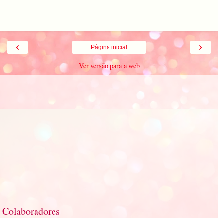
‹
›
Página inicial
Ver versão para a web
Colaboradores