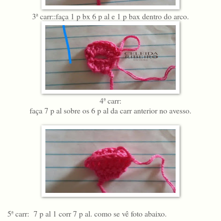
3ª carr::faça 1 p bx 6 p al e 1 p bax dentro do arco.
4ª carr:
faça 7 p al sobre os 6 p al da carr anterior no avesso.
5ª carr: 7 p al 1 corr 7 p al. como se vê foto abaixo.