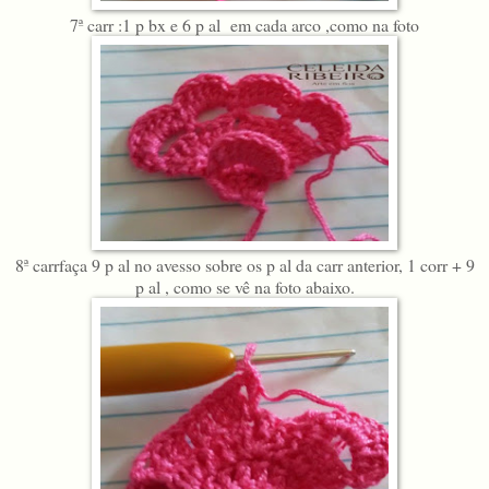
7ª carr :1 p bx e 6 p al em cada arco ,como na foto
8ª carrfaça 9 p al no avesso sobre os p al da carr anterior, 1 corr + 9
p al , como se vê na foto abaixo.