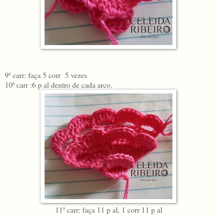
9ª carr: faça 5 corr 5 vezes
10ª carr :6 p al dentro de cada arco.
11ª carr: faça 11 p al, 1 corr 11 p al