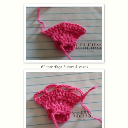
6ª carr :faça 5 corr 4 vezes