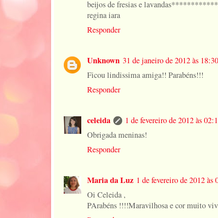
beijos de fresias e lavandas***********
regina iara
Responder
Unknown
31 de janeiro de 2012 às 18:3
Ficou lindissima amiga!! Parabéns!!!
Responder
celeida
1 de fevereiro de 2012 às 02:
Obrigada meninas!
Responder
Maria da Luz
1 de fevereiro de 2012 às 
Oi Celeida ,
PArabéns !!!!Maravilhosa e cor muito viva