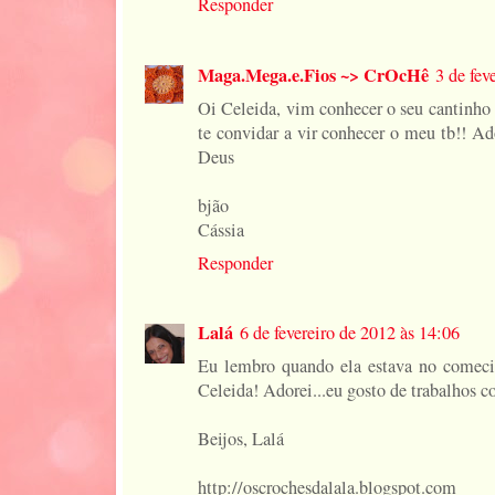
Responder
Maga.Mega.e.Fios ~> CrOcHê
3 de fev
Oi Celeida, vim conhecer o seu cantinho 
te convidar a vir conhecer o meu tb!! Ad
Deus
bjão
Cássia
Responder
Lalá
6 de fevereiro de 2012 às 14:06
Eu lembro quando ela estava no comecin
Celeida! Adorei...eu gosto de trabalhos c
Beijos, Lalá
http://oscrochesdalala.blogspot.com