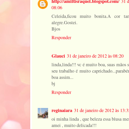
http://amiltisraquel.blogspot.com/
31 d
08:06
Celeida,ficou muito bonita.A cor 
alegre.Gostei.
Bjos
Responder
Glauci
31 de janeiro de 2012 às 08:20
linda,linda!!! vc é muito boa, suas mãos 
seu trabalho é muito caprichado...parabé
boa assim...
bj
Responder
reginaiara
31 de janeiro de 2012 às 13:3
oi minha linda , que beleza essa blusa me
amei , muito delicada!!!