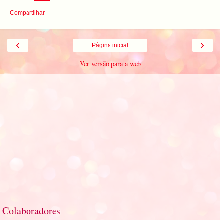
Compartilhar
‹
›
Página inicial
Ver versão para a web
Colaboradores